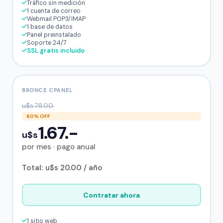
Tráfico sin medición
1 cuenta de correo
Webmail POP3/IMAP
1 base de datos
Panel preinstalado
Soporte 24/7
SSL gratis incluido
BRONCE CPANEL
u$s 78.00.
60% OFF
1.67.-
u$s
por mes · pago anual
Total: u$s 20.00 / año
Contratar ahora
1 sitio web