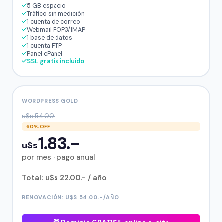
5 GB espacio
Tráfico sin medición
1 cuenta de correo
Webmail POP3/IMAP
1 base de datos
1 cuenta FTP
Panel cPanel
SSL gratis incluido
WORDPRESS GOLD
u$s 54.00.
60% OFF
1.83.-
u$s
por mes · pago anual
Total: u$s 22.00.- / año
RENOVACIÓN: U$S 54.00.-/AÑO