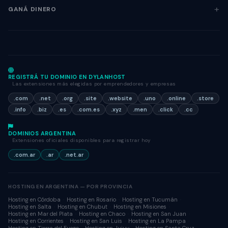
GANÁ DINERO
REGISTRÁ TU DOMINIO EN DYLANHOST
Las extensiones más elegidas por emprendedores y empresas
.com
.net
.org
.site
.website
.uno
.online
.store
.info
.biz
.es
.com.es
.xyz
.men
.click
.cc
DOMINIOS ARGENTINA
Extensiones oficiales disponibles para registrar hoy
.com.ar
.ar
.net.ar
HOSTING EN ARGENTINA — POR PROVINCIA
Hosting en Córdoba
Hosting en Rosario
Hosting en Tucumán
Hosting en Salta
Hosting en Chubut
Hosting en Misiones
Hosting en Mar del Plata
Hosting en Chaco
Hosting en San Juan
Hosting en Corrientes
Hosting en San Luis
Hosting en La Pampa