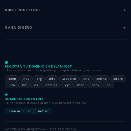
NUESTROS SITIOS
GANÁ DINERO
REGISTRÁ TU DOMINIO EN DYLANHOST
Las extensiones más elegidas por emprendedores y empresas
.com
.net
.org
.site
.website
.uno
.online
.store
.info
.biz
.es
.com.es
.xyz
.men
.click
.cc
DOMINIOS ARGENTINA
Extensiones oficiales disponibles para registrar hoy
.com.ar
.ar
.net.ar
HOSTING EN ARGENTINA — POR PROVINCIA