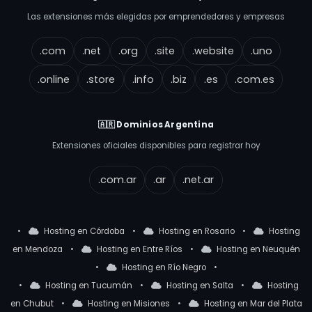
Las extensiones más elegidas por emprendedores y empresas
.com
.net
.org
.site
.website
.uno
.online
.store
.info
.biz
.es
.com.es
🇦🇷 Dominios Argentina
Extensiones oficiales disponibles para registrar hoy
.com.ar
.ar
.net.ar
•
Hosting en Córdoba
•
Hosting en Rosario
•
Hosting
en Mendoza
•
Hosting en Entre Ríos
•
Hosting en Neuquén
•
Hosting en Río Negro
•
•
Hosting en Tucumán
•
Hosting en Salta
•
Hosting
en Chubut
•
Hosting en Misiones
•
Hosting en Mar del Plata