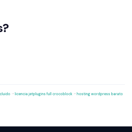
s?
·
·
cluido
licencia jetplugins full crocoblock
hosting wordpress barato