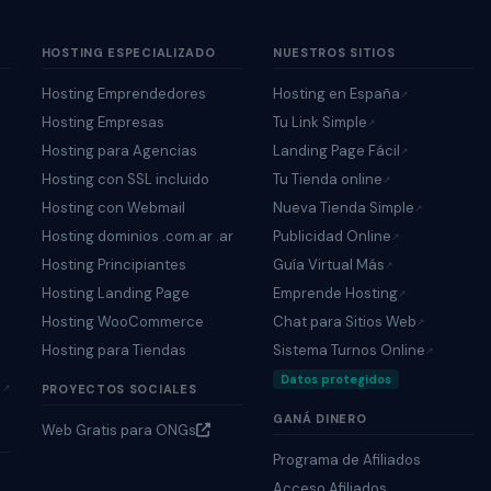
HOSTING ESPECIALIZADO
NUESTROS SITIOS
Hosting Emprendedores
Hosting en España
↗
Hosting Empresas
Tu Link Simple
↗
Hosting para Agencias
Landing Page Fácil
↗
Hosting con SSL incluido
Tu Tienda online
↗
Hosting con Webmail
Nueva Tienda Simple
↗
Hosting dominios .com.ar .ar
Publicidad Online
↗
Hosting Principiantes
Guía Virtual Más
↗
Hosting Landing Page
Emprende Hosting
↗
Hosting WooCommerce
Chat para Sitios Web
↗
Hosting para Tiendas
Sistema Turnos Online
↗
Datos protegidos
↗
PROYECTOS SOCIALES
GANÁ DINERO
Web Gratis para ONGs
Programa de Afiliados
Acceso Afiliados