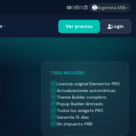
|
Argentina AR$
a
Ver precios
Login
TODO INCLUIDO
Licencia original Elementor PRO
Actualizaciones automáticas
Theme Builder completo
Popup Builder ilimitado
Todos los widgets PRO
Garantía 15 días
Sin impuesto PAÍS