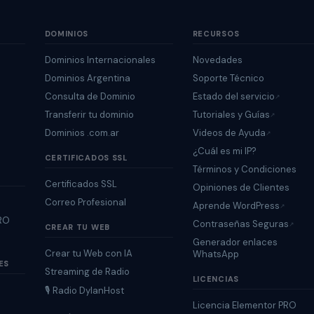
DOMINIOS
RECURSOS
Dominios Internacionales
Novedades
Dominios Argentina
Soporte Técnico
Consulta de Dominio
Estado del servicio
↗
Transferir tu dominio
Tutoriales y Guías
↗
Dominios .com.ar
Videos de Ayuda
↗
¿Cuál es mi IP?
CERTIFICADOS SSL
Términos y Condiciones
Certificados SSL
Opiniones de Clientes
Correo Profesional
Aprende WordPress
↗
PRO
Contraseñas Seguras
↗
CREAR TU WEB
Generador enlaces
Crear tu Web con IA
WhatsApp
ES
Streaming de Radio
LICENCIAS
🎙 Radio DylanHost
Licencia Elementor PRO