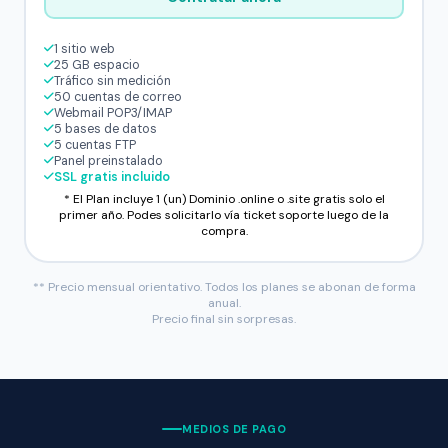
1 sitio web
25 GB espacio
Tráfico sin medición
50 cuentas de correo
Webmail POP3/IMAP
5 bases de datos
5 cuentas FTP
Panel preinstalado
SSL gratis incluido
* El Plan incluye 1 (un) Dominio .online o .site gratis solo el
primer año. Podes solicitarlo vía ticket soporte luego de la
compra.
** Precio mensual orientativo. Todos los planes se abonan de forma
anual.
Precio final sin sorpresas.
MEDIOS DE PAGO