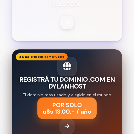
u$s 20.00.-
anuales
🔥 El mejor precio de Marruecos
REGISTRÁ TU DOMINIO .COM EN
DYLANHOST
El dominio más usado y elegido en el mundo
POR SOLO
u$s 13.00.- / año