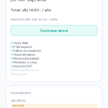
por mes · pago anual
Total: u$s 14.00.- / año
RENOVACIÓN: U$S 25.00.-/AÑO
Contratar ahora
1 Sitio Web
5 GB espacio
Tráfico sin medición
1 base de datos
Panel preinstalado
Windows o Linux
Soporte 24/7
Cuentas de correo
SSL gratis
PLAN BRONCE
u$s 36.00.
60% OFF