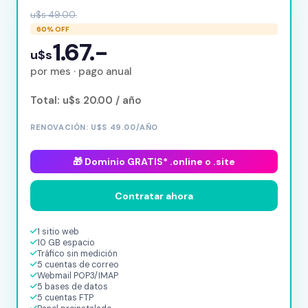
u$s 49.00.
60% OFF
1.67.-
u$s
por mes · pago anual
Total: u$s 20.00 / año
RENOVACIÓN: U$S 49.00/AÑO
🎁 Dominio GRATIS* .online o .site
Contratar ahora
1 sitio web
10 GB espacio
Tráfico sin medición
5 cuentas de correo
Webmail POP3/IMAP
5 bases de datos
5 cuentas FTP