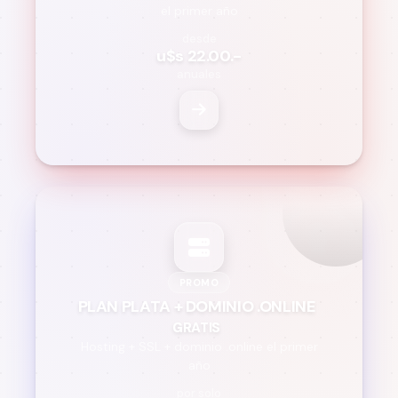
el primer año
desde
u$s 22.00.-
anuales
PROMO
PLAN PLATA + DOMINIO .ONLINE
GRATIS
Hosting + SSL + dominio .online el primer
año
por solo