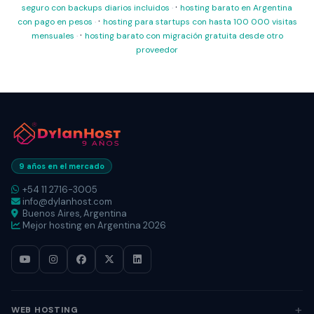
·
seguro con backups diarios incluidos
hosting barato en Argentina
·
con pago en pesos
hosting para startups con hasta 100 000 visitas
·
mensuales
hosting barato con migración gratuita desde otro
proveedor
9 años en el mercado
+54 11 2716-3005
info@dylanhost.com
Buenos Aires, Argentina
Mejor hosting en Argentina 2026
WEB HOSTING