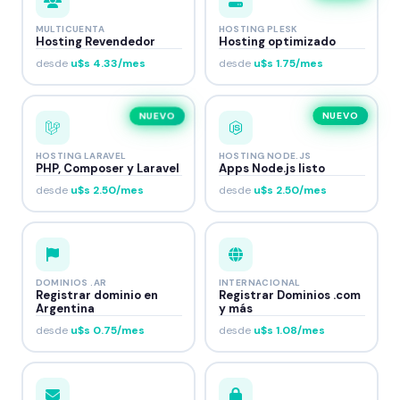
MULTICUENTA
HOSTING PLESK
Hosting Revendedor
Hosting optimizado
desde
u$s 4.33/mes
desde
u$s 1.75/mes
NUEVO
NUEVO
HOSTING LARAVEL
HOSTING NODE.JS
PHP, Composer y Laravel
Apps Node.js listo
desde
u$s 2.50/mes
desde
u$s 2.50/mes
DOMINIOS .AR
INTERNACIONAL
Registrar dominio en
Registrar Dominios .com
Argentina
y más
desde
u$s 0.75/mes
desde
u$s 1.08/mes