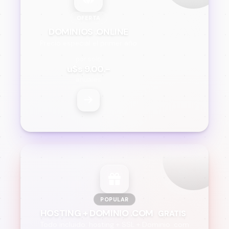
OFERTA
DOMINIOS .ONLINE
Precio especial el primer año
por solo
u$s 9.00.-
anuales
POPULAR
HOSTING + DOMINIO .COM
GRATIS
Todo incluido: hosting + SSL + Dominio .com