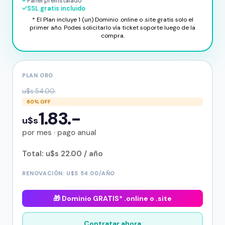
Panel preinstalado
SSL gratis incluido
* El Plan incluye 1 (un) Dominio .online o .site gratis solo el
primer año. Podes solicitarlo vía ticket soporte luego de la
compra.
PLAN ORO
u$s 54.00.
60% OFF
1.83.-
u$s
por mes · pago anual
Total: u$s 22.00 / año
RENOVACIÓN: U$S 54.00/AÑO
🎁 Dominio GRATIS* .online o .site
Contratar ahora