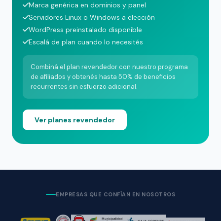
Marca genérica en dominios y panel
Servidores Linux o Windows a elección
WordPress preinstalado disponible
Escalá de plan cuando lo necesités
Combiná el plan revendedor con nuestro programa
de afiliados y obtenés hasta 50% de beneficios
recurrentes sin esfuerzo adicional.
Ver planes revendedor
EMPRESAS QUE CONFÍAN EN NOSOTROS