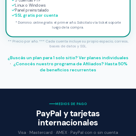
5 cuentas FTP
Linux o Windows
Panel preinstalado
SSL gratis por cuenta
* Dominio .online gratis el primer año. Solicitalo vía ticket soporte
luego de la compra.
** Precio por año. *** Cada cuenta incluye su propio espacio, correos,
bases de datos y SSL.
¿Buscás un plan para 1 solo sitio? Ver planes individuales
·
¿Conocés nuestro programa de Afiliados? Hasta 50%
de beneficios recurrentes
MEDIOS DE PAGO
PayPal y tarjetas
internacionales
Visa · Mastercard · AMEX · PayPal con o sin cuenta