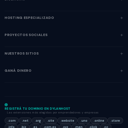
HOSTING ESPECIALIZADO
PROYECTOS SOCIALES
NUESTROS SITIOS
GANÁ DINERO
REGISTRÁ TU DOMINIO EN DYLANHOST
Las extensiones más elegidas por emprendedores y empresas
.com
.net
.org
.site
.website
.uno
.online
.store
.info
.biz
.es
.com.es
.xyz
.men
.click
.cc