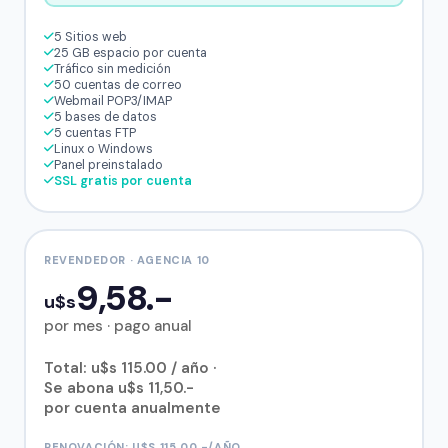
5 Sitios web
25 GB espacio por cuenta
Tráfico sin medición
50 cuentas de correo
Webmail POP3/IMAP
5 bases de datos
5 cuentas FTP
Linux o Windows
Panel preinstalado
SSL gratis por cuenta
REVENDEDOR · AGENCIA 10
9,58.-
u$s
por mes · pago anual
Total: u$s 115.00 / año ·
Se abona u$s 11,50.-
por cuenta anualmente
RENOVACIÓN: U$S 115.00.-/AÑO